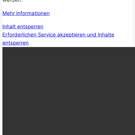
werden.
Mehr Informationen
Inhalt entsperren
Erforderlichen Service akzeptieren und Inhalte
entsperren
Für die konzernweite Mitarbeiterbefragung AS17+
von Bosch wurde zur Präsentation der Ergebnisse ein
komplett 3D-animierter Film aus geometrischen
Formen von der 3D Agentur V4 produziert, der die
Mitarbeiter zur Antizipation der Ergebnisse aufruft
und motiviert. Verschiedene Vorschläge sich
einzubringen werden mit den 3D Visualiserungen von